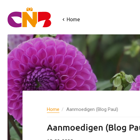
Aa
Home
Vo
Ac
E-m
V
Home
Aanmoedigen (Blog Paul)
Thi
Aanmoedigen (Blog Pa
of 