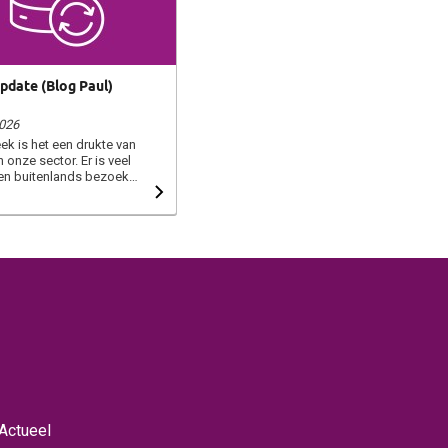
pdate (Blog Paul)
2026
k is het een drukte van
n onze sector. Er is veel
 en buitenlands bezoek
een voor de CNB Dutch
ys, Dutch Lily Days,
Calla days en Flower
et is belangrijk dat de
en worden aangehaald en
rekken op gang komen
ndel wat vlot te trekken.
lden is in de tulpen
k zichtbaar dat het een
nksterweekend is
. De vroege gewassen
n allium lijken al rijp om
starten met rooien.
na een aantal weken van
 een afwachtende markt
Actueel
nu wat ‘leven in de