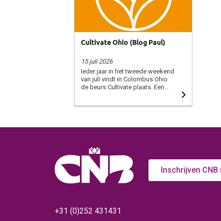
Cultivate Ohio (Blog Paul)
15 juli 2026
Ieder jaar in het tweede weekend
van juli vindt in Colombus Ohio
de beurs Cultivate plaats. Een
grote beurs gericht op sierteelt
en afzet naar tuincentra en retail
in de Verenigde Staten (VS). De
oorsprong van de beurs stamt uit
1929 toen de glasteelt in de staat
Ohio een bijeenkomst
organiseerde onder de naam
Shortcourse. De basis ligt bij
kwekers uit de VS die nu nog
steeds volop aanwezig zijn. Het
Inschrijven CNB
sierteeltlandschap in de VS is
natuurlijk net als overal hard
veranderd. Van de eerste
handelsbedrijven die begin 1900
ontstonden hebben zich een
+31 (0)252 431431
aantal doorontwikkeld tot grote