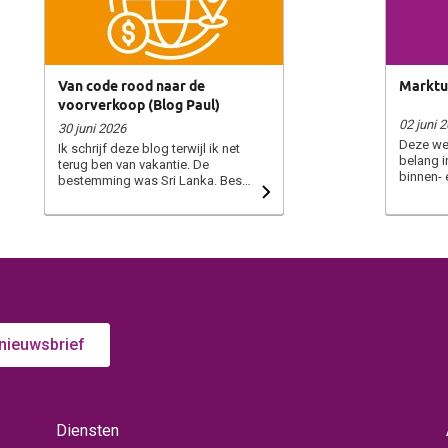
Van code rood naar de
Marktu
voorverkoop (Blog Paul)
02 juni 
30 juni 2026
Deze wee
Ik schrijf deze blog terwijl ik net
belang i
terug ben van vakantie. De
binnen-
bestemming was Sri Lanka. Best
op de b
gewaagd, want kort nadat we
Peony da
hadden geboekt, brak er een
Captain 
oorlog uit in het Midden-Oosten.
Trials. H
Weet u nog dat dit een aantal
contact
vakgenoten een onverwacht
de gesp
langere vakantie bezorgde dan
om de ha
vooraf gepland? Overigens heb
Op de ve
ik in Sri Lanka weinig van de
duidelij
oorlog gemerkt. Wel is brandstof
warm Pi
daar ‘op de bon’, maar voor
 nieuwsbrief
geweest
toeristen wordt daar een mouw
hyacint e
aan gepast. Uiteraard volgde ik
te gaan 
ook wat er in Nederland
Kortom 
gebeurde. Regelmatig kwam
rust en
code rood voorbij in verband met
Diensten
komt er 
het weer. Ik kan u zeggen dat het