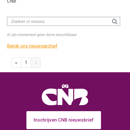
CNB.
Er zijn momenteel geen items beschikbaar.
Bekijk ons nieuwsarchief
«
1
»
Inschrijven CNB nieuwsbrief