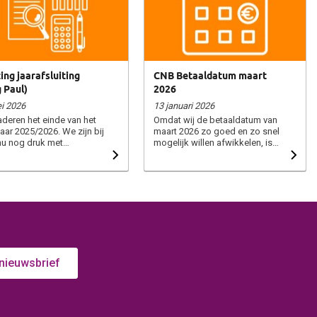
ing jaarafsluiting
CNB Betaaldatum maart
 Paul)
2026
i 2026
13 januari 2026
deren het einde van het
Omdat wij de betaaldatum van
aar 2025/2026. We zijn bij
maart 2026 zo goed en zo snel
u nog druk met
mogelijk willen afwikkelen, is
ldatum 1 mei. Dit is een
het prettig dat onze
ere betaaldatum die
administratie op tijd over de
kelijk is, omdat we
nodige gegevens beschikt. Wij
ren alle laatste leveringen
willen u vragen leveringsnota’s
et boekjaar nog te
van partijen die tot en met
reren. De incasso
zaterdag 31 januari geleverd
pt, zoals eigenlijk
zijn, uiterlijk vrijdag 6
kelijk in het bollenvak,
februari bij ons aan te leveren.
vlot. Wel merken we dat er
Leveringsnota’s die later
ge de omvangrijke
binnenkomen, kunnen wij pas
 nieuwsbrief
l en nu stagnerende
per betaaldatum mei
enmarkten met name in
2026 verwerken. Ook al heeft
druk op liquiditeiten komt.
de leverantie voor of op
aande vrijdag gaan we,
zaterdag 31
er er niets verder
januari plaatsgevonden. Zowel