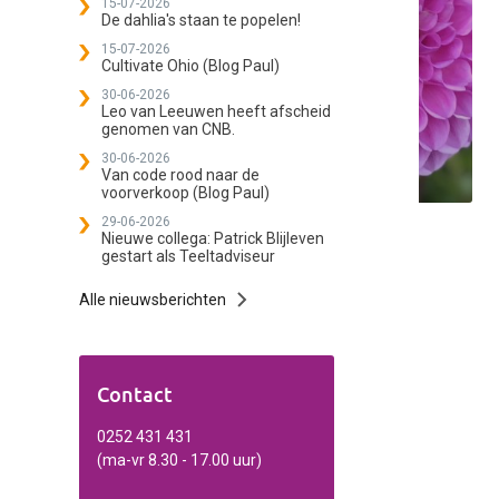
15-07-2026
De dahlia's staan te popelen!
15-07-2026
Cultivate Ohio (Blog Paul)
30-06-2026
Leo van Leeuwen heeft afscheid
genomen van CNB.
30-06-2026
Van code rood naar de
voorverkoop (Blog Paul)
29-06-2026
Nieuwe collega: Patrick Blijleven
gestart als Teeltadviseur
Alle nieuwsberichten
Contact
0252 431 431
(ma-vr 8.30 - 17.00 uur)