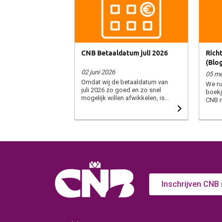
CNB Betaaldatum juli 2026
Richt
(Blog
02 juni 2026
05 me
Omdat wij de betaaldatum van
We na
juli 2026 zo goed en zo snel
boekj
mogelijk willen afwikkelen, is
CNB n
het prettig dat onze
betaa
administratie op tijd over de
klein
nodige gegevens beschikt. Wij
bewer
willen u vragen leveringsnota’s
probe
van partijen die tot en met
van h
zondag 31 mei geleverd zijn,
factu
uiterlijk vrijdag 8 juni bij ons aan
verloo
te leveren. Leveringsnota’s die
gebrui
later binnenkomen, kunnen wij
best 
pas per betaaldatum
vanwe
Inschrijven CNB
september 2026 verwerken.
hande
Ook al heeft de leverantie voor
bloem
of op 31 mei plaatsgevonden.
Azië 
Zowel kopers als verkopers
Aanst
verzoeken wij op de
wanne