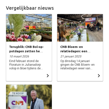
Vergelijkbaar nieuws
Terugblik: CNB Bol-op-
CNB Bloem- en
potdagen zetten het
relatiedagen: een
voorjaar stralend in!
fantastische week!
10 maart 2026
21 januari 2025
Eind februari stond de
Op dinsdag 14 januari
Floratuin in Julianadorp
gingen de CNB Bloem- en
volop in bloei tijdens de
relatiedagen weer van
CNB Bol-op-potdagen.
start in het
Ook CNB Makelaardij was
handelscentrum in Lisse.
aanwezig tijdens de
Donderdagmiddag
show en sprak daar met
mochten we al meer dan
diverse bezoekers en
800 bezoekers
inzenders. Tussen
verwelkomen, en dat nog
tientallen potten vol
voordat de netwerkborrel
voorjaarsgewassen hing
met ‘Saté bij CNB’ begon.
een sfeer van
Een geweldige opkomst,
vakmanschap, inspiratie
die wederom laat zien
en het eerste echte
hoe belangrijk het is om