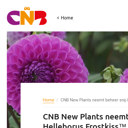
Home
Home
CNB New Plants neemt beheer snij-H
CNB New Plants neemt 
Helleborus Frostkiss™ 