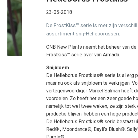
23-05-2018
De FrostKiss™ serie is met zijn verschil
assortiment snij-Helleborussen.
CNB New Plants neemt het beheer van de 
Frostkiss™ serie over van Armada.
Snijbloem
De Helleborus Frostkiss® serie is al erg po
maar nu ook als snijbloem te verkrijgen. V
vertegenwoordiger Marcel Salman heeft d
voordelen. Zo heeft het een zeer goede h
namelijk tot wel twee weken, ze zijn sterk 
productie blijven, hebben een hoge product
De Helleborus Frostkiss® serie bestaat ui
Red® , Moondance®, Bayli’s Blush®, Sally’
Purple®.