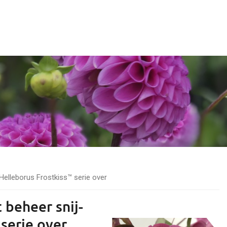
elleborus Frostkiss™ serie over
beheer snij-
serie over