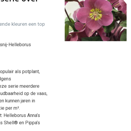
lende kleuren een top
snij-Helleborus
pulair als potplant,
olgens
eze serie meerdere
oudbaarheid op de vaas,
en kunnen jaren in
ie per m².
t: Helleborus Anna’s
s Shell® en Pippa’s