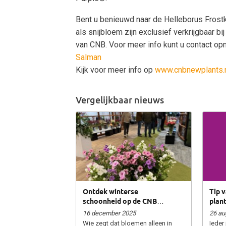
Bent u benieuwd naar de Helleborus Frost
als snijbloem zijn exclusief verkrijgbaar b
van CNB. Voor meer info kunt u contact 
Salman
Kijk voor meer info op
www.cnbnewplants.
Vergelijkbaar nieuws
Ontdek winterse
Tip 
schoonheid op de CNB
plan
Bloem- en relatiedagen!
16 december 2025
26 au
Wie zegt dat bloemen alleen in
Ieder