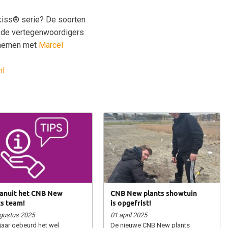
kiss® serie? De soorten
ij de vertegenwoordigers
opnemen met
Marcel
nl
vanuit het CNB New
CNB New plants showtuin
ts team!
is opgefrist!
gustus 2025
01 april 2025
 jaar gebeurd het wel
De nieuwe CNB New plants