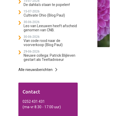
15-07-2026
De dahlia's staan te popelen!
15-07-2026
Cultivate Ohio (Blog Paul)
30-06-2026
Leo van Leeuwen heeft afscheid
genomen van CNB.
30-06-2026
Van code rood naar de
voorverkoop (Blog Paul)
29-06-2026
Nieuwe collega: Patrick Blijleven
gestart als Teeltadviseur
Alle nieuwsberichten
Contact
0252 431 431
(ma-vr 8.30 - 17.00 uur)