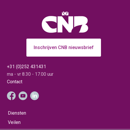
startschot gegeven voor
vraag uit onder andere
een week waarin
Azië en Amerika. Ook de
vakgenoten van over de
kwaliteit van het huidige
hele wereld
assortiment is sterk, en
samenkomen om
dat merken we: er is dit
innovatie, kwaliteit en
jaar goed aangevoerd en
vakmanschap binnen de
het was een mooi
leliesector te vieren. Dat
seizoen, zowel voor de
dit plaatsvond bij Van den
bloemen als het
Bos, een gewaardeerde
stekmateriaal.” Tijdens
relatie van het CNB
de show zijn ook de CNB
Inschrijven CNB nieuwsbrief
Lelieteam, benadrukt hun
Dutch Peony Awards
belangrijke positie binnen
2026 uitgereikt. De
de sector.
winnaars per categorie
waren: Beste Lactiflora:
+31 (0)252 431431
Show Lady (Stuijt) Beste
Hybride: Raspberry Charm
ma - vr 8.30 - 17.00 uur
(Stap) Beste ITOH:
Sonoma Halo (ITOH
Contact
Peony Plus) Beste
Nieuwkomer: Touch of
Love (Boon) Beste
Overall Winnaar: (Stap)
Tot slot kijken Lars en
Tim met veel plezier naar
de aftermovie, die de
Diensten
sfeer van deze editie
perfect heeft vastgelegd!
Veilen
Bekijk de aftermovie hier