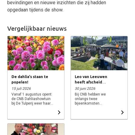
bevindingen en nieuwe inzichten die zij hadden
opgedaan tijdens de show.
Vergelijkbaar nieuws
De dahlia's staan te
Leo van Leeuwen
popelen!
heeft afscheid
genomen van CNB.
15 juli 2026
30 juni 2026
Vanaf 1 augustus opent
Bij CNB hebben we
de CNB Dahliashowtuin
onlangs twee
bij De Tulperij weer haar
bijeenkomsten
deuren. De eerste
georganiseerd waarin we
dahlia's laten inmiddels
met een kleine groep
hun kleuren zien en
relaties en later met alle
dankzij het warme weer
collega’s afscheid
en de vele zonuren
hebben genomen van Leo
ontwikkelt de showtuin
van Leeuwen. Na ruim 25
zich uitstekend. In de
jaar van grote betekenis