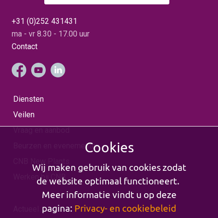
Tijdens dit kleurrijke
en wensen hem alle
evenement staat de
goeds en gezondheid
dahlia volop in de
voor de toekomst!
+31 (0)252 431431
schijnwerpers en kunt u
zich laten inspireren door
ma - vr 8.30 - 17.00 uur
de enorme diversiteit van
deze bijzondere bloem.
Contact
We houden u de
komende tijd volop op de
hoogte van de
ontwikkelingen in de CNB
Dahliashowtuin via onze
nieuwsbrieven en
Socials.
Diensten
Veilen
Vraag en aanbod
Cookies
Beurzen en evenementen
CNB New Plants
Wij maken gebruik van cookies zodat
Werken bij CNB
de website optimaal functioneert.
Meer informatie vindt u op deze
pagina:
Privacy- en cookiebeleid
Actueel