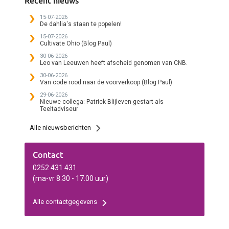
Recent nieuws
Yorick en kijken ernaar uit
cultivars afkomstig zijn
om over een paar jaar
van diverse kwekers en
15-07-2026
samen zijn 12,5-jarig
partijen, hebben we
De dahlia's staan te popelen!
jubileum te vieren!
bewust voor deze
werkwijze gekozen. De
15-07-2026
Cultivate Ohio (Blog Paul)
CATT‑behandeling biedt
maximale zekerheid en
30-06-2026
voorkomt
Leo van Leeuwen heeft afscheid genomen van CNB.
dat besmettingen tijdens
het broeiproces bij onze
30-06-2026
Van code rood naar de voorverkoop (Blog Paul)
klanten kunnen
binnensluipen. De eerste
29-06-2026
soorten staan inmiddels
Nieuwe collega: Patrick Blijleven gestart als
in de cel en laten een
Teeltadviseur
veelbelovend beeld zien.
Alles lijkt op tijd en in
Alle nieuwsberichten
uitstekende conditie voor
de show! Trots op een
sterke en diverse
collectie Dankzij de grote
Contact
variatie aan cultivars van
onze klanten en relaties
0252 431 431
kunnen we opnieuw een
(ma-vr 8.30 - 17.00 uur)
rijk en onderscheidend
assortiment tonen. Dat
brede aanbod maakt de
Alle contactgegevens
Marktbroeishow elk jaar
sterker – iets waar we
bijzonder trots op zijn.
“We hopen bezoekers