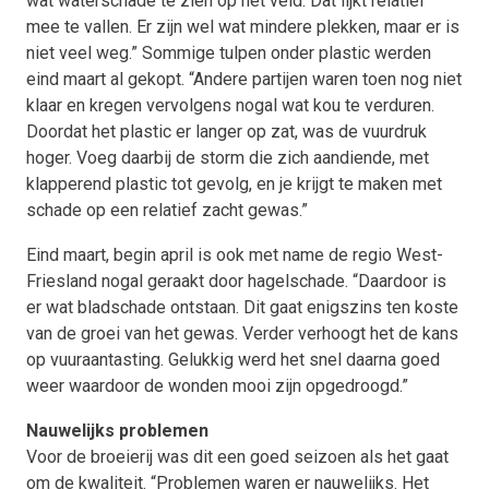
wat waterschade te zien op het veld. Dat lijkt relatief
mee te vallen. Er zijn wel wat mindere plekken, maar er is
niet veel weg.” Sommige tulpen onder plastic werden
eind maart al gekopt. “Andere partijen waren toen nog niet
klaar en kregen vervolgens nogal wat kou te verduren.
Doordat het plastic er langer op zat, was de vuurdruk
hoger. Voeg daarbij de storm die zich aandiende, met
klapperend plastic tot gevolg, en je krijgt te maken met
schade op een relatief zacht gewas.”
Eind maart, begin april is ook met name de regio West-
Friesland nogal geraakt door hagelschade. “Daardoor is
er wat bladschade ontstaan. Dit gaat enigszins ten koste
van de groei van het gewas. Verder verhoogt het de kans
op vuuraantasting. Gelukkig werd het snel daarna goed
weer waardoor de wonden mooi zijn opgedroogd.”
Nauwelijks problemen
Voor de broeierij was dit een goed seizoen als het gaat
om de kwaliteit. “Problemen waren er nauwelijks. Het