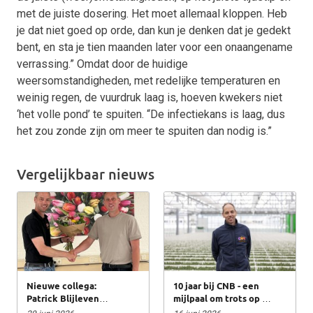
met de juiste dosering. Het moet allemaal kloppen. Heb
je dat niet goed op orde, dan kun je denken dat je gedekt
bent, en sta je tien maanden later voor een onaangename
verrassing.” Omdat door de huidige
weersomstandigheden, met redelijke temperaturen en
weinig regen, de vuurdruk laag is, hoeven kwekers niet
‘het volle pond’ te spuiten. “De infectiekans is laag, dus
het zou zonde zijn om meer te spuiten dan nodig is.”
Vergelijkbaar nieuws
Nieuwe collega:
10 jaar bij CNB - een
Patrick Blijleven
mijlpaal om trots op te
gestart als
zijn!