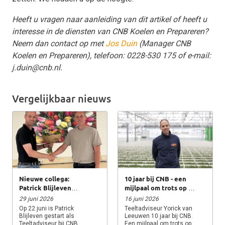
Heeft u vragen naar aanleiding van dit artikel of heeft u
interesse in de diensten van CNB Koelen en Prepareren?
Neem dan contact op met
Jos Duin
(Manager CNB
Koelen en Prepareren), telefoon: 0228-530 175 of e-mail:
j.duin@cnb.nl.
Vergelijkbaar nieuws
Nieuwe collega:
10 jaar bij CNB - een
Patrick Blijleven
mijlpaal om trots op te
gestart als
zijn!
29 juni 2026
16 juni 2026
Teeltadviseur
Op 22 juni is Patrick
Teeltadviseur Yorick van
Blijleven gestart als
Leeuwen 10 jaar bij CNB.
Teeltadviseur bij CNB.
Een mijlpaal om trots op