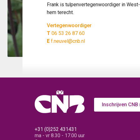
Frank is tulpenvertegenwoordiger in West-F
hem terecht.
Vertegenwoordiger
T
06 53 26 87 60
E
f.neuvel@cnb.nl
Inschrijven CNB
+31 (0)252 431431
ma - vr 8.30 - 17.00 uur