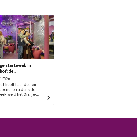
ge startweek in
hof: de
enshow in disco vibe
t 2026
 succes!
of heeft haar deuren
pend, en tijdens de
eek werd het Oranje-
Paviljoen opnieuw
rd tot een kleurrijk
s. Het CNB-hyacintenteam
deze openingsweek af
 sprankelende
ar verraste
r Heleen Valstar met een
 vernieuwde setting in