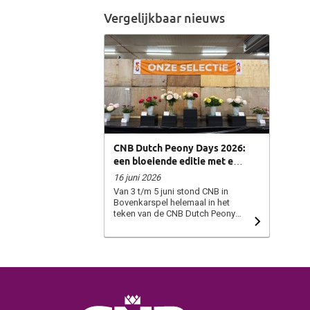
Vergelijkbaar nieuws
CNB Dutch Peony Days 2026:
een bloeiende editie met een
oranje energie!
16 juni 2026
Van 3 t/m 5 juni stond CNB in
Bovenkarspel helemaal in het
teken van de CNB Dutch Peony
Days en wat was het een mooie
editie! Met een knipoog naar het
WK kreeg de show dit jaar een
opvallende oranje twist, een
verrassende opstelling die door
bezoekers enthousiast werd
ontvangen. Vertegenwoordigers
Lars Jansen en Tim Keppel kijken