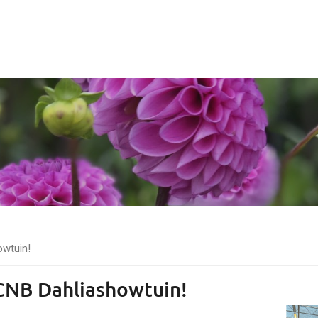
owtuin!
CNB Dahliashowtuin!