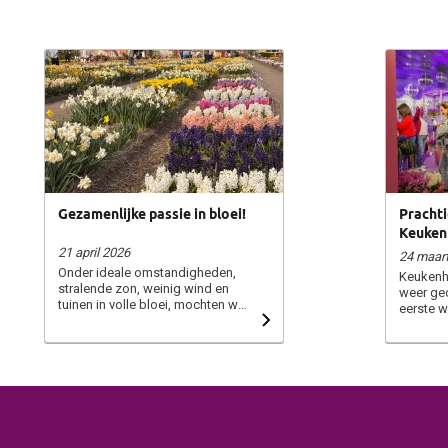
Gezamenlijke passie in bloei!
Prachti
Keuken
hyacint
21 april 2026
24 maar
was een
Onder ideale omstandigheden,
Keukenh
stralende zon, weinig wind en
weer geo
tuinen in volle bloei, mochten we
eerste w
onlangs veel relaties en klanten
Nassau 
verwelkomen tijdens onze
omgetove
netwerkbarbecue bij de CNB
paradij
Narcissen- en Hyacintenshowtuin
trapte 
bij De Tulperij. Tijdens deze editie
met een
in de Bollenstreek werden voor
pottenshow. Dit ja
het eerst beide vakgenoten
arrangeu
samengebracht en waren de
volledig