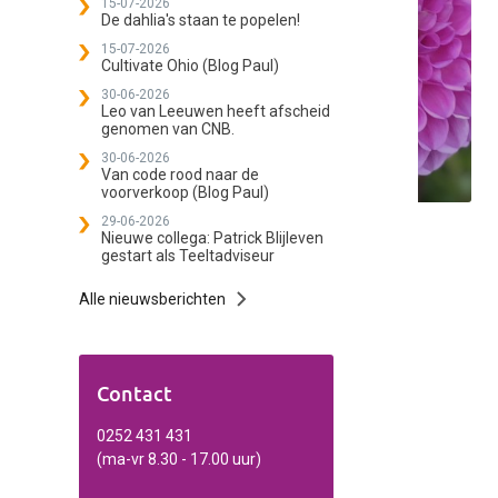
15-07-2026
De dahlia's staan te popelen!
15-07-2026
Cultivate Ohio (Blog Paul)
30-06-2026
Leo van Leeuwen heeft afscheid
genomen van CNB.
30-06-2026
Van code rood naar de
voorverkoop (Blog Paul)
29-06-2026
Nieuwe collega: Patrick Blijleven
gestart als Teeltadviseur
Alle nieuwsberichten
Contact
0252 431 431
(ma-vr 8.30 - 17.00 uur)