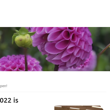
open!
022 is