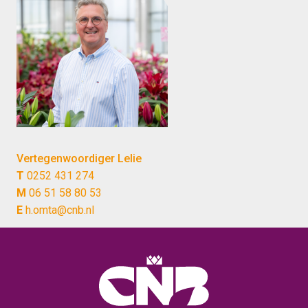
Vertegenwoordiger Lelie
T
0252 431 274
M
06 51 58 80 53
E
h.omta@cnb.nl