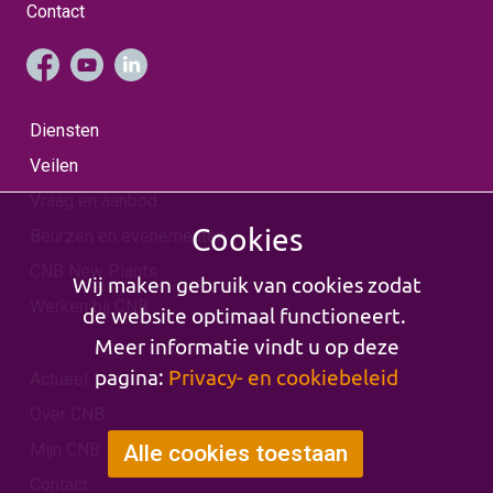
Contact
Diensten
Veilen
Vraag en aanbod
Cookies
Beurzen en evenementen
CNB New Plants
Wij maken gebruik van cookies zodat
Werken bij CNB
de website optimaal functioneert.
Meer informatie vindt u op deze
pagina:
Privacy- en cookiebeleid
Actueel
Over CNB
Mijn CNB
Alle cookies toestaan
Contact