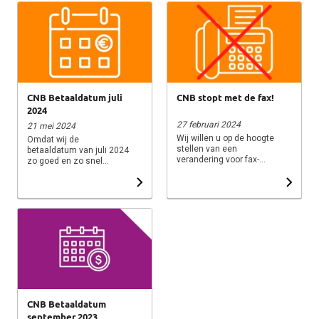
CNB Betaaldatum juli
CNB stopt met de fax!
2024
27 februari 2024
21 mei 2024
Wij willen u op de hoogte
Omdat wij de
stellen van een
betaaldatum van juli 2024
verandering voor fax-
zo goed en zo snel
gebruikers. CNB stopt
mogelijk willen
met de fax per 1 juni
afwikkelen, is het prettig
2024. CNB is bezig om
dat onze administratie op
een nieuw
tijd over de nodige
bedrijfssysteem door te
gegevens beschikt. Wij
voeren, waardoor enkele
willen u vragen
functionaliteiten binnen
leveringsnota’s van
onze administratie zullen
partijen die tot en met
veranderen. Geen zorgen,
vrijdag 31 mei geleverd
CNB zorgt ervoor dat alle
zijn, uiterlijk vrijdag 7
hoofdprocessen
juni bij ons aan te
hetzelfde zullen verlopen.
leveren. Leveringsnota’s
Echter, een van de
die later binnen komen,
CNB Betaaldatum
wijzigingen houdt in dat
kunnen wij pas per
september 2023