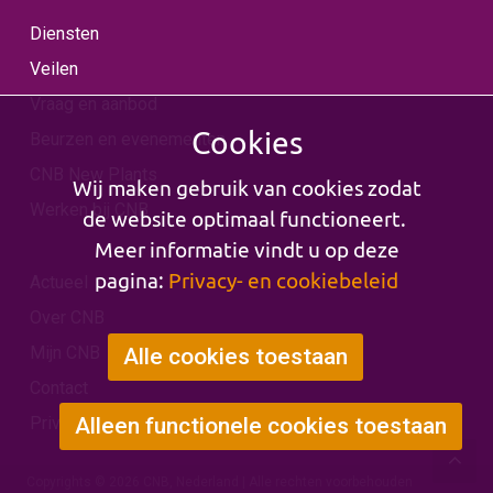
Diensten
Veilen
Vraag en aanbod
Cookies
Beurzen en evenementen
CNB New Plants
Wij maken gebruik van cookies zodat
Werken bij CNB
de website optimaal functioneert.
Meer informatie vindt u op deze
pagina:
Privacy- en cookiebeleid
Actueel
Over CNB
Mijn CNB
Alle cookies toestaan
Contact
Privacy & Cookies
Alleen functionele cookies toestaan
Copyrights © 2026 CNB, Nederland | Alle rechten voorbehouden