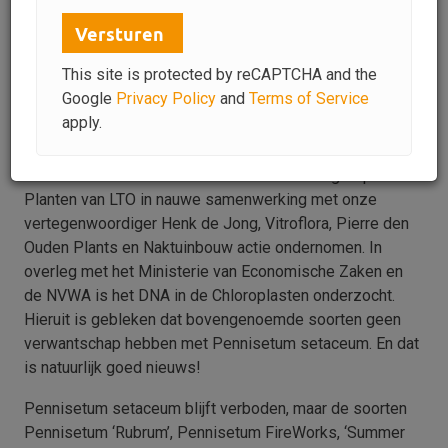
Door verkeerde naamgeving dreigde de Pennisetum
Versturen
setaceum ‘Rubrum’, Pennisetum setaceum
‘FireWorks’, ‘Summer Samba’, ‘Sky Rocket’ en ‘Cherry
This site is protected by reCAPTCHA and the
Sparkler’ verboden te worden vanwege de
Google
Privacy Policy
and
Terms of Service
regelgeving over Invasieve exoten.
apply.
Goed nieuws!
Hiervoor heeft de coördinatie van de Cultuurgroep Vaste
Planten van LTO in nauwe samenwerking met onze
vertegenwoordiger Henk de Jong, Vitroflora, Pierre den
Ouden Plants en Naktuinbouw actie ondernomen. In
overleg met het Ministerie van Economische Zaken en
de NVWA is het DNA in de Chloroplasten onderzocht.
Hieruit is gebleken dat bovengenoemde soorten geen
verwantschap hebben met Pennisetum setaceum. En dat
is natuurlijk goed nieuws!
Pennisetum setaceum blijft verboden, maar de soorten
Pennisetum ‘Rubrum’, Pennisetum FireWorks, ‘Summer