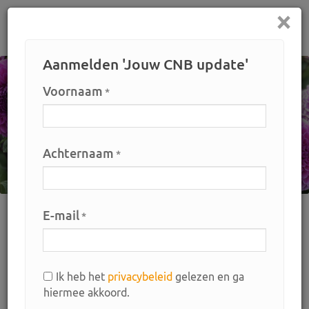
×
Home
Aanmelden 'Jouw CNB update'
Voornaam
*
Achternaam
*
E-mail
*
Home
Pennisetum weer toegestaan voor teelt en handel!
Pennisetum weer toegestaan voor
Ik heb het
privacybeleid
gelezen en ga
teelt en handel!
hiermee akkoord.