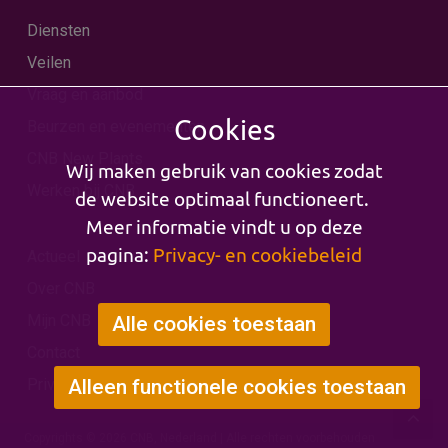
Diensten
Veilen
Vraag en aanbod
Cookies
Beurzen en evenementen
CNB New Plants
Wij maken gebruik van cookies zodat
Werken bij CNB
de website optimaal functioneert.
Meer informatie vindt u op deze
pagina:
Privacy- en cookiebeleid
Actueel
Over CNB
Mijn CNB
Alle cookies toestaan
Contact
Privacy & Cookies
Alleen functionele cookies toestaan
Copyrights © 2026 CNB, Nederland | Alle rechten voorbehouden