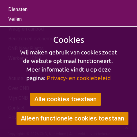
Diensten
Veilen
Vraag en aanbod
Cookies
Beurzen en evenementen
CNB New Plants
Wij maken gebruik van cookies zodat
Werken bij CNB
de website optimaal functioneert.
Meer informatie vindt u op deze
pagina:
Privacy- en cookiebeleid
Actueel
Over CNB
Mijn CNB
Alle cookies toestaan
Contact
Privacy & Cookies
Alleen functionele cookies toestaan
Copyrights © 2026 CNB, Nederland | Alle rechten voorbehouden