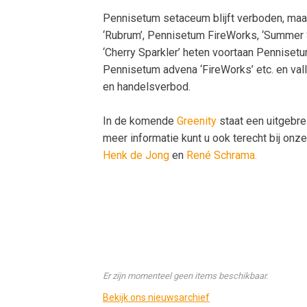
Pennisetum setaceum blijft verboden, ma
‘Rubrum’, Pennisetum FireWorks, ‘Summer 
‘Cherry Sparkler’ heten voortaan Penniset
Pennisetum advena ‘FireWorks’ etc. en vall
en handelsverbod.
In de komende
Greenity
staat een uitgebre
meer informatie kunt u ook terecht bij on
Henk de Jong
en
René Schrama.
Er zijn momenteel geen items beschikbaar.
Bekijk ons nieuwsarchief