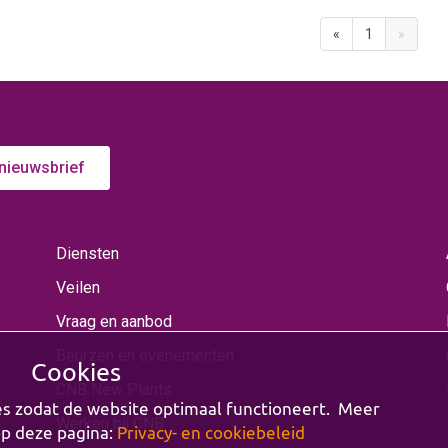
«
1
»
 nieuwsbrief
Diensten
Veilen
Vraag en aanbod
Beurzen en evenementen
Cookies
CNB New Plants
es zodat de website optimaal functioneert. Meer
Werken bij CNB
op deze pagina:
Privacy- en cookiebeleid