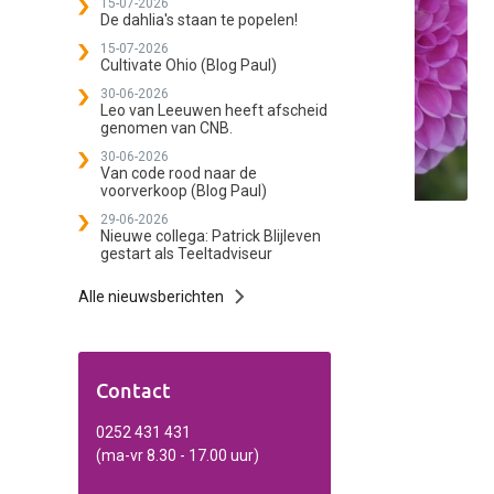
15-07-2026
De dahlia's staan te popelen!
15-07-2026
Cultivate Ohio (Blog Paul)
30-06-2026
Leo van Leeuwen heeft afscheid
genomen van CNB.
30-06-2026
Van code rood naar de
voorverkoop (Blog Paul)
29-06-2026
Nieuwe collega: Patrick Blijleven
gestart als Teeltadviseur
Alle nieuwsberichten
Contact
0252 431 431
(ma-vr 8.30 - 17.00 uur)