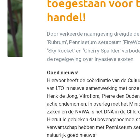
toegestaan voor t
handel!
Door verkeerde naamgeving dreigde d
‘Rubrum’, Pennisetum setaceum ‘FireWo
‘Sky Rocket’ en ‘Cherry Sparkler’ verb
de regelgeving over Invasieve exoten.
Goed nieuws!
Hiervoor heeft de coördinatie van de Cult
van LTO in nauwe samenwerking met onze
Henk de Jong, Vitroflora, Pierre den Oude
actie ondernomen. In overleg met het Min
Zaken en de NVWA is het DNA in de Chloro
Hieruit is gebleken dat bovengenoemde s
verwantschap hebben met Pennisetum seta
natuurlijk goed nieuws!