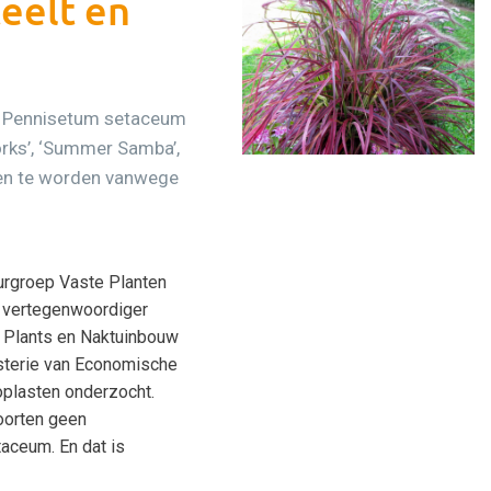
eelt en
e Pennisetum setaceum
rks’, ‘Summer Samba’,
oden te worden vanwege
uurgroep Vaste Planten
 vertegenwoordiger
n Plants en Naktuinbouw
isterie van Economische
plasten onderzocht.
oorten geen
ceum. En dat is