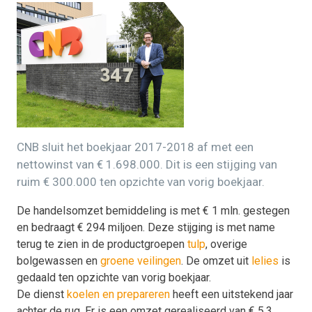
CNB sluit het boekjaar 2017-2018 af met een
nettowinst van € 1.698.000. Dit is een stijging van
ruim € 300.000 ten opzichte van vorig boekjaar.
De handelsomzet bemiddeling is met € 1 mln. gestegen
en bedraagt € 294 miljoen. Deze stijging is met name
terug te zien in de productgroepen
tulp
, overige
bolgewassen en
groene veilingen
. De omzet uit
lelies
is
gedaald ten opzichte van vorig boekjaar.
De dienst
koelen en prepareren
heeft een uitstekend jaar
achter de rug. Er is een omzet gerealiseerd van € 5,3