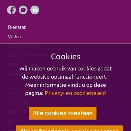
Diensten
Veilen
Vraag en aanbod
Cookies
Beurzen en evenementen
CNB New Plants
Wij maken gebruik van cookies zodat
Werken bij CNB
de website optimaal functioneert.
Meer informatie vindt u op deze
pagina:
Privacy- en cookiebeleid
Actueel
Over CNB
Mijn CNB
Alle cookies toestaan
Contact
Privacy & Cookies