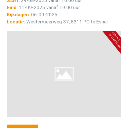
Start:
29-08-2025 vanaf 16.00 uur
Eind:
11-09-2025 vanaf 19.00 uur
Kijkdagen:
06-09-2025
Locatie:
Westermeerweg 37, 8311 PG te Espel
V
E
L
I
N
G
A
T
E
R
I
A
L
E
I
M
N