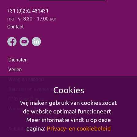
de sector.
winnaars per categorie
waren: Beste Lactiflora:
+31 (0)252 431431
Show Lady (Stuijt) Beste
Hybride: Raspberry Charm
ma - vr 8.30 - 17.00 uur
(Stap) Beste ITOH:
Sonoma Halo (ITOH
Contact
Peony Plus) Beste
Nieuwkomer: Touch of
Love (Boon) Beste
Overall Winnaar: (Stap)
Tot slot kijken Lars en
Tim met veel plezier naar
de aftermovie, die de
Diensten
sfeer van deze editie
perfect heeft vastgelegd!
Veilen
Bekijk de aftermovie hier
Vraag en aanbod
Cookies
Beurzen en evenementen
CNB New Plants
Wij maken gebruik van cookies zodat
Werken bij CNB
de website optimaal functioneert.
Meer informatie vindt u op deze
pagina:
Privacy- en cookiebeleid
Actueel