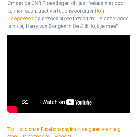
Omdat de CNB Pioendagen dit jaar helaas niet door
kunnen gaan, gaat vertegenwoordiger
Ron
Hoogeveen
op bezoek bij de inzenders. In deze video
is hij bij Harry van Dongen in De Zilk. Kijk je mee?
Tip: Houd onze Facebookpagina in de gaten voor nog
meer 'Op bezoek bij...' video's!