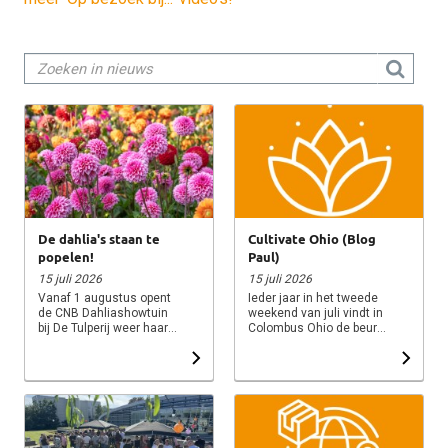
De dahlia's staan te
Cultivate Ohio (Blog
popelen!
Paul)
15 juli 2026
15 juli 2026
Vanaf 1 augustus opent
Ieder jaar in het tweede
de CNB Dahliashowtuin
weekend van juli vindt in
bij De Tulperij weer haar
Colombus Ohio de beurs
deuren. De eerste
Cultivate plaats. Een
dahlia's laten inmiddels
grote beurs gericht op
hun kleuren zien en
sierteelt en afzet naar
dankzij het warme weer
tuincentra en retail in de
en de vele zonuren
Verenigde Staten (VS). De
ontwikkelt de showtuin
oorsprong van de beurs
zich uitstekend. In de
stamt uit 1929 toen de
showtuin zijn dit seizoen
glasteelt in de staat Ohio