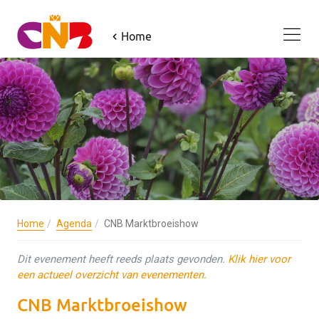
Home
Home
Agenda
CNB Marktbroeishow
Dit evenement heeft reeds plaats gevonden.
Klik hier voor
een actueel overzicht van evenementen.
CNB Marktbroeishow