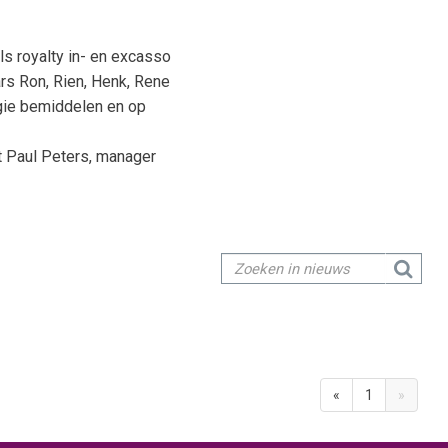
ls royalty in- en excasso
rs Ron, Rien, Henk, Rene
rgie bemiddelen en op
 Paul Peters, manager
«
1
»