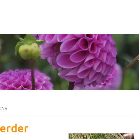
 CNB
erder