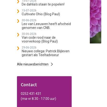
15-07-2026
De dahlia's staan te popelen!
15-07-2026
Cultivate Ohio (Blog Paul)
30-06-2026
Leo van Leeuwen heeft afscheid
genomen van CNB.
30-06-2026
Van code rood naar de
voorverkoop (Blog Paul)
29-06-2026
Nieuwe collega: Patrick Blijleven
gestart als Teeltadviseur
Alle nieuwsberichten
Contact
0252 431 431
(ma-vr 8.30 - 17.00 uur)