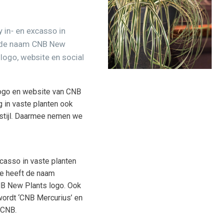
 in- en excasso in
r de naam CNB New
logo, website en social
 logo en website van CNB
 in vaste planten ook
sstijl. Daarmee nemen we
xcasso in vaste planten
ze heeft de naam
NB New Plants logo. Ook
wordt ‘CNB Mercurius’ en
 CNB.