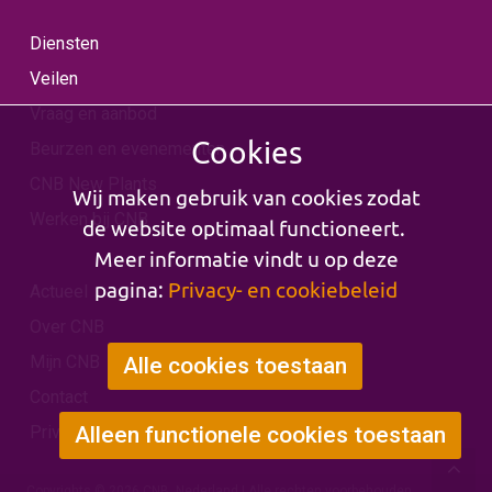
Diensten
Veilen
Vraag en aanbod
Cookies
Beurzen en evenementen
CNB New Plants
Wij maken gebruik van cookies zodat
Werken bij CNB
de website optimaal functioneert.
Meer informatie vindt u op deze
pagina:
Privacy- en cookiebeleid
Actueel
Over CNB
Mijn CNB
Alle cookies toestaan
Contact
Privacy & Cookies
Alleen functionele cookies toestaan
Copyrights © 2026 CNB, Nederland | Alle rechten voorbehouden