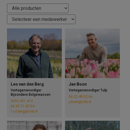
Leo van den Berg
Jan Boon
Vertegenwoordiger
Vertegenwoordiger Tulp
Bijzondere Bolgewassen
06 22 48 52 66
0252 431 413
j.boon@cnb.nl
06 53 71 82 54
l.v.d.berg@cnb.nl