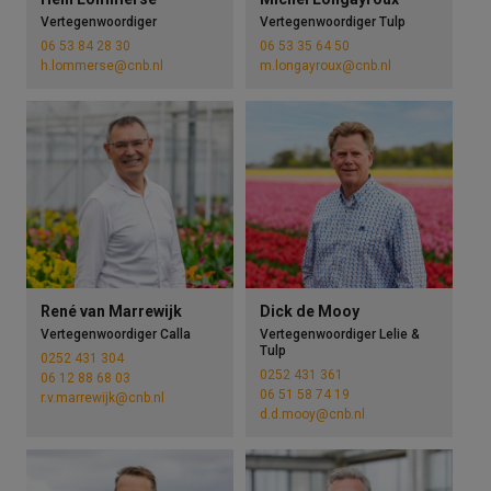
Vertegenwoordiger
Vertegenwoordiger Tulp
06 53 84 28 30
06 53 35 64 50
h.lommerse@cnb.nl
m.longayroux@cnb.nl
René van Marrewijk
Dick de Mooy
Vertegenwoordiger Calla
Vertegenwoordiger Lelie &
Tulp
0252 431 304
0252 431 361
06 12 88 68 03
06 51 58 74 19
r.v.marrewijk@cnb.nl
d.d.mooy@cnb.nl