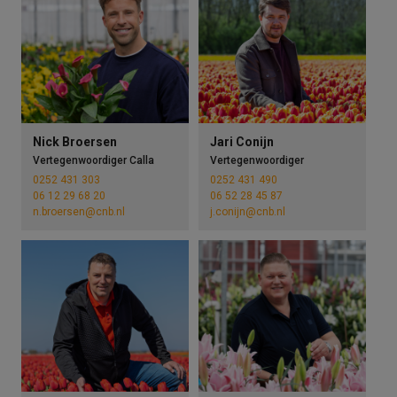
Nick Broersen
Jari Conijn
Vertegenwoordiger Calla
Vertegenwoordiger
0252 431 303
0252 431 490
06 12 29 68 20
06 52 28 45 87
n.broersen@cnb.nl
j.conijn@cnb.nl