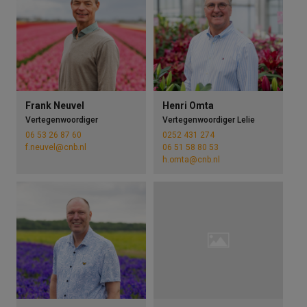
Frank Neuvel
Henri Omta
Vertegenwoordiger
Vertegenwoordiger Lelie
06 53 26 87 60
0252 431 274
f.neuvel@cnb.nl
06 51 58 80 53
h.omta@cnb.nl