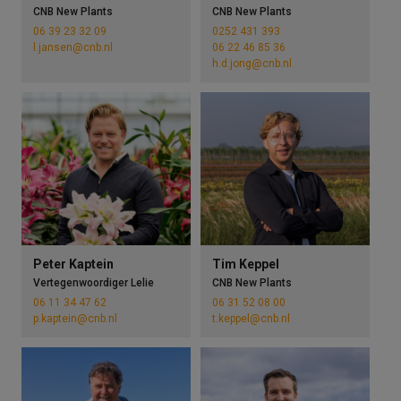
CNB New Plants
CNB New Plants
06 39 23 32 09
0252 431 393
l.jansen@cnb.nl
06 22 46 85 36
h.d.jong@cnb.nl
Peter Kaptein
Tim Keppel
Vertegenwoordiger Lelie
CNB New Plants
06 11 34 47 62
06 31 52 08 00
p.kaptein@cnb.nl
t.keppel@cnb.nl