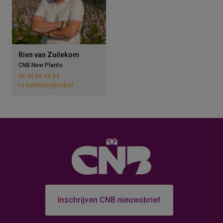
Rien van Zuilekom
CNB New Plants
06 30 66 99 34
r.v.zuilekom@cnb.nl
Inschrijven CNB nieuwsbrief