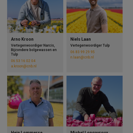
Arno Kroon
Niels Laan
Vertegenwoordiger Narcis,
Vertegenwoordiger Tulp
Bijzondere bolgewassen en
06 83 99 29 95
Tulp
n.laan@cnb.nl
06 53 16 02 04
a.kroon@cnb.nl
Hein Lommerse
Michel Longayroux