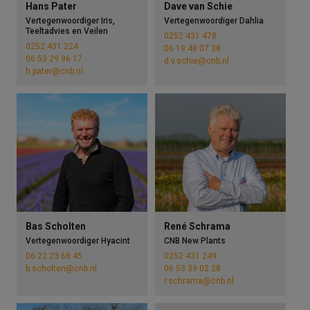
Hans Pater
Dave van Schie
Vertegenwoordiger Iris,
Vertegenwoordiger Dahlia
Teeltadvies en Veilen
0252 431 478
0252 431 224
06 19 48 07 38
06 53 29 96 17
d.v.schie@cnb.nl
h.pater@cnb.nl
Bas Scholten
René Schrama
Vertegenwoordiger Hyacint
CNB New Plants
06 22 23 68 45
0252 431 249
b.scholten@cnb.nl
06 53 39 02 28
r.schrama@cnb.nl