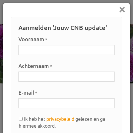
×
Home
Aanmelden 'Jouw CNB update'
Voornaam
*
Achternaam
*
E-mail
*
Home
Bemiddeling
Bemiddeling
Ik heb het
privacybeleid
gelezen en ga
Wat kunnen wij voor u betekenen?
hiermee akkoord.