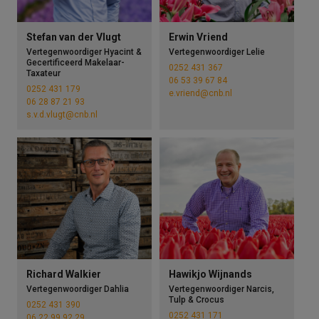
Stefan van der Vlugt
Erwin Vriend
Vertegenwoordiger Hyacint &
Vertegenwoordiger Lelie
Gecertificeerd Makelaar-
0252 431 367
Taxateur
06 53 39 67 84
0252 431 179
e.vriend@cnb.nl
06 28 87 21 93
s.v.d.vlugt@cnb.nl
Richard Walkier
Hawikjo Wijnands
Vertegenwoordiger Dahlia
Vertegenwoordiger Narcis,
Tulp & Crocus
0252 431 390
0252 431 171
06 22 99 92 29