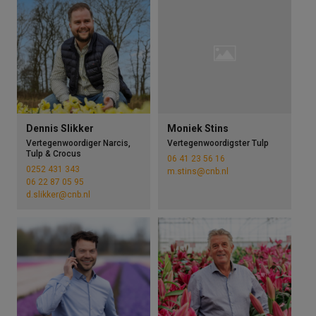
Dennis Slikker
Moniek Stins
Vertegenwoordiger Narcis,
Vertegenwoordigster Tulp
Tulp & Crocus
06 41 23 56 16
0252 431 343
m.stins@cnb.nl
06 22 87 05 95
d.slikker@cnb.nl