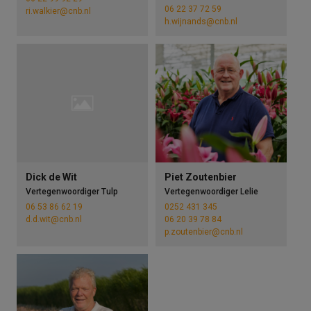
06 22 37 72 59
ri.walkier@cnb.nl
h.wijnands@cnb.nl
Dick de Wit
Piet Zoutenbier
Vertegenwoordiger Tulp
Vertegenwoordiger Lelie
06 53 86 62 19
0252 431 345
d.d.wit@cnb.nl
06 20 39 78 84
p.zoutenbier@cnb.nl