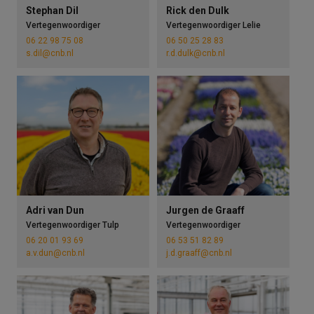
Stephan Dil
Rick den Dulk
Vertegenwoordiger
Vertegenwoordiger Lelie
06 22 98 75 08
06 50 25 28 83
s.dil@cnb.nl
r.d.dulk@cnb.nl
Adri van Dun
Jurgen de Graaff
Vertegenwoordiger Tulp
Vertegenwoordiger
06 20 01 93 69
06 53 51 82 89
a.v.dun@cnb.nl
j.d.graaff@cnb.nl