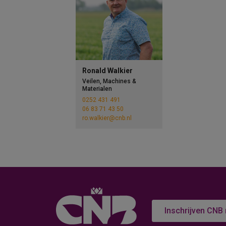
Ronald Walkier
Veilen, Machines &
Materialen
0252 431 491
06 83 71 43 50
ro.walkier@cnb.nl
Inschrijven CNB