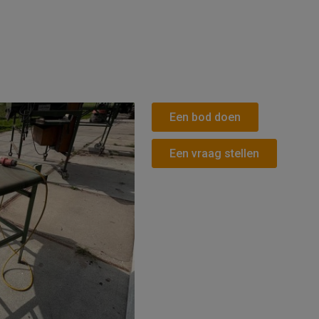
s site is protected by reCAPTCHA and the Google
Privacy Policy
and
Ter
Service
apply.
Een bod doen
Een vraag stellen