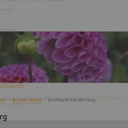
nmelden 'Jouw CNB update'
ornaam
*
hternaam
*
ail
*
nes
Actuele aanbod
Bochtband-Van den Berg
Ik heb het
privacybeleid
gelezen en ga hiermee akkoord.
rg
ersturen