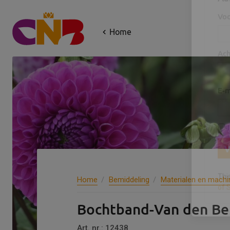
Home
Aa
Vo
Ac
E-m
Home
Bemiddeling
Materialen en machi
Bochtband-Van den Be
V
Art. nr.: 12438