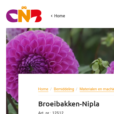
Home
Home
Bemiddeling
Materialen en machi
Broeibakken-Nipla
Art. nr.: 12512