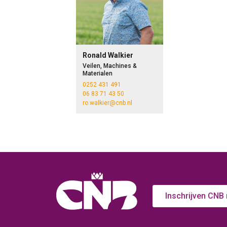
Ronald Walkier
Veilen, Machines &
Materialen
0252 431 491
06 83 71 43 50
ro.walkier@cnb.nl
Inschrijven CNB