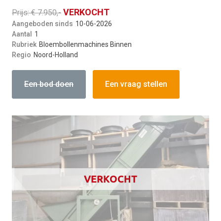
VERKOCHT
Prijs: € 7.950,-
Aangeboden sinds
10-06-2026
Aantal
1
Rubriek
Bloembollenmachines Binnen
Regio
Noord-Holland
Een bod doen
Een vraag stellen
VERKOCHT