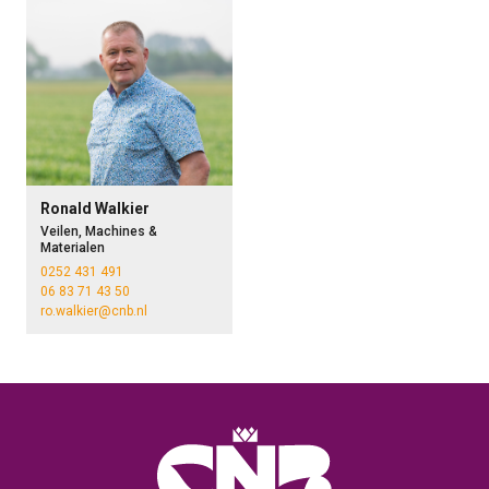
Ronald Walkier
Veilen, Machines &
Materialen
0252 431 491
06 83 71 43 50
ro.walkier@cnb.nl