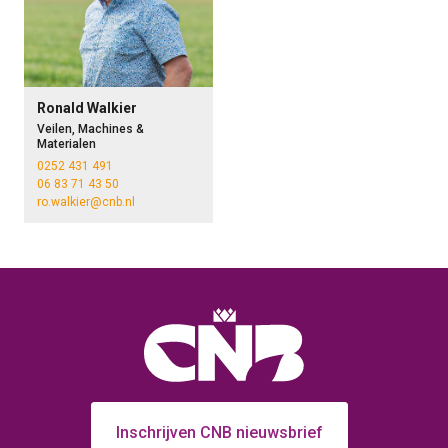
Ronald Walkier
Veilen, Machines &
Materialen
0252 431 491
06 83 71 43 50
ro.walkier@cnb.nl
Inschrijven CNB nieuwsbrief