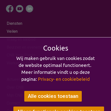
Diensten
Veilen
Vraag en aanbod
Cookies
Beurzen en evenementen
CNB New Plants
Wij maken gebruik van cookies zodat
Werken bij CNB
de website optimaal functioneert.
Meer informatie vindt u op deze
pagina:
Privacy- en cookiebeleid
Actueel
Over CNB
Mijn CNB
Alle cookies toestaan
Contact