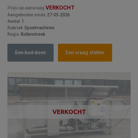
VERKOCHT
Prijs op aanvraag
Versturen
Aangeboden sinds
27-05-2026
Aantal
1
This site is protected by reCAPTCHA and the
Rubriek
Spoelmachines
Google
Privacy Policy
and
Terms of Service
Regio
Bollenstreek
apply.
Een bod doen
Een vraag stellen
VERKOCHT