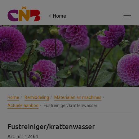
×
Home
Aanmelden 'Jouw CNB update'
Voornaam
*
Achternaam
*
E-mail
*
Home
Bemiddeling
Materialen en machines
Actuele aanbod
Fustreiniger/krattenwasser
Ik heb het
privacybeleid
gelezen en ga
Fustreiniger/krattenwasser
hiermee akkoord.
Art. nr.: 12461