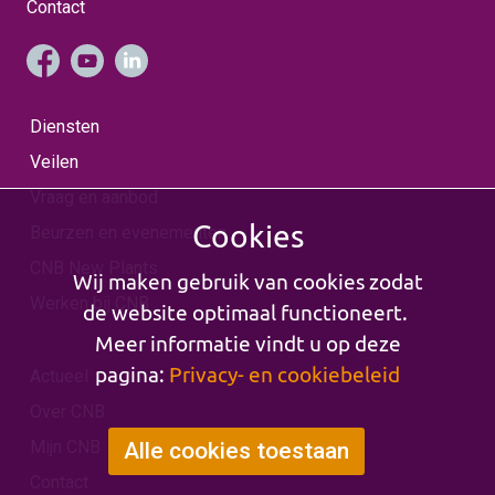
Contact
Diensten
Veilen
Vraag en aanbod
Cookies
Beurzen en evenementen
CNB New Plants
Wij maken gebruik van cookies zodat
Werken bij CNB
de website optimaal functioneert.
Meer informatie vindt u op deze
pagina:
Privacy- en cookiebeleid
Actueel
Over CNB
Mijn CNB
Alle cookies toestaan
Contact