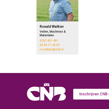
Ronald Walkier
Veilen, Machines &
Materialen
0252 431 491
06 83 71 43 50
ro.walkier@cnb.nl
Inschrijven CNB