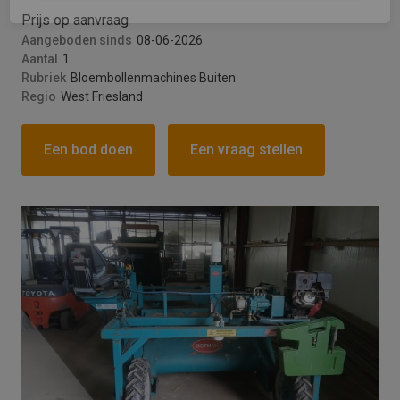
Prijs op aanvraag
Versturen
Aangeboden sinds
08-06-2026
Aantal
1
This site is protected by reCAPTCHA and the
Rubriek
Bloembollenmachines Buiten
Google
Privacy Policy
and
Terms of Service
Regio
West Friesland
apply.
Een bod doen
Een vraag stellen