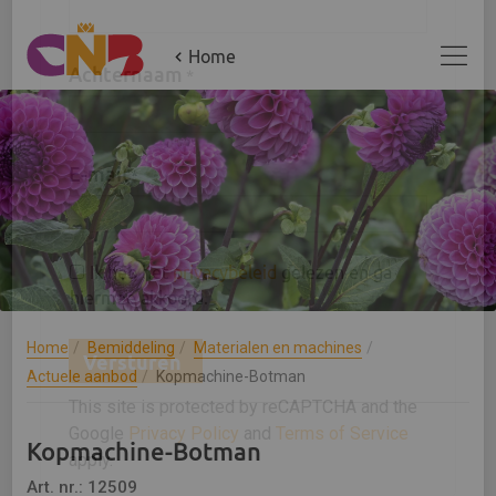
×
Home
Aanmelden 'Jouw CNB update'
Voornaam
*
Achternaam
*
E-mail
*
Home
Bemiddeling
Materialen en machines
Actuele aanbod
Kopmachine-Botman
Ik heb het
privacybeleid
gelezen en ga
Kopmachine-Botman
hiermee akkoord.
Art. nr.: 12509