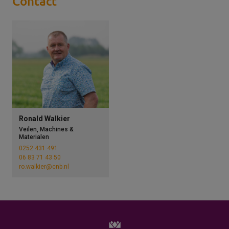
Contact
Ronald Walkier
Veilen, Machines &
Materialen
0252 431 491
06 83 71 43 50
ro.walkier@cnb.nl