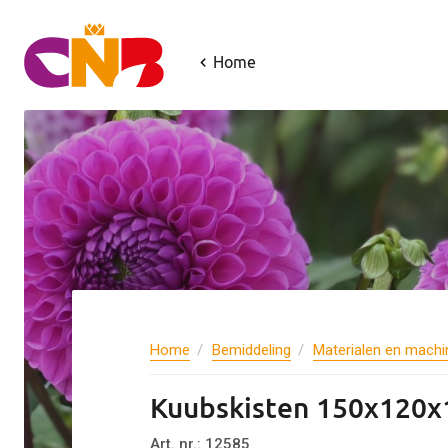
Home
Home
Bemiddeling
Materialen en machi
Kuubskisten 150x120x
Art. nr.: 12585