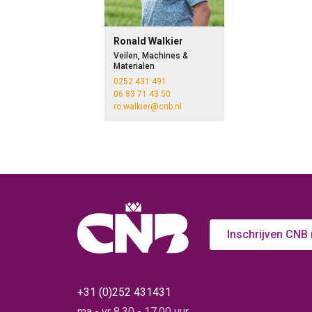
Ronald Walkier
Veilen, Machines &
Materialen
0252 431 491
06 83 71 43 50
ro.walkier@cnb.nl
Inschrijven CNB
+31 (0)252 431431
ma - vr 8.30 - 17.00 uur