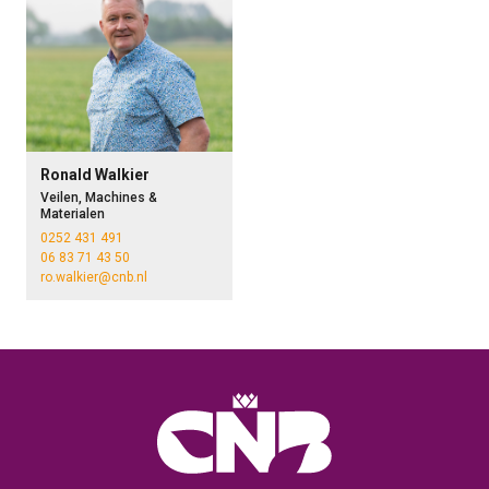
Ronald Walkier
Veilen, Machines &
Materialen
0252 431 491
06 83 71 43 50
ro.walkier@cnb.nl