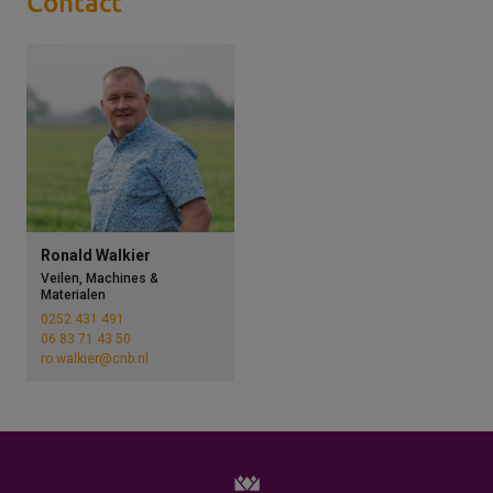
Contact
Ronald Walkier
Veilen, Machines &
Materialen
0252 431 491
06 83 71 43 50
ro.walkier@cnb.nl