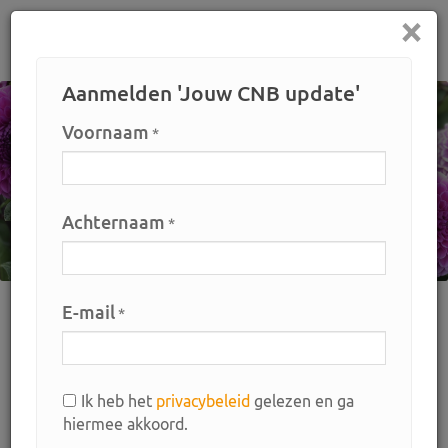
×
Home
Aanmelden 'Jouw CNB update'
Voornaam
*
Achternaam
*
E-mail
*
Home
Bemiddeling
Materialen en machines
Actuele aanbod
Opzetranden 120x80
Ik heb het
privacybeleid
gelezen en ga
Opzetranden 120x80
hiermee akkoord.
Art. nr.: 12578