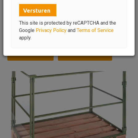
Prijs op aanvraag
Versturen
Aangeboden sinds
26-06-2026
Aantal
300
This site is protected by reCAPTCHA and the
Rubriek
Fust
Google
Privacy Policy
and
Terms of Service
Regio
Bollenstreek
apply.
Een bod doen
Een vraag stellen