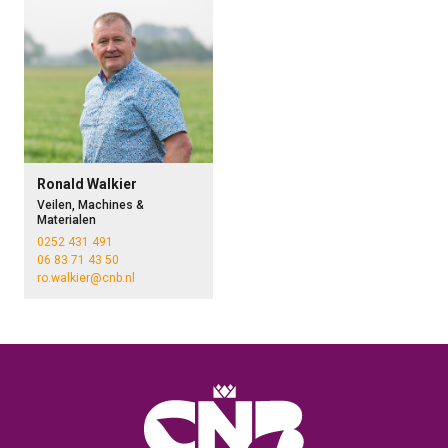
Ronald Walkier
Veilen, Machines &
Materialen
0252 431 491
06 83 71 43 50
ro.walkier@cnb.nl