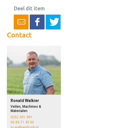
Deel dit item
Contact
Ronald Walkier
Veilen, Machines &
Materialen
0252 431 491
06 83 71 43 50
ro.walkier@cnb.nl