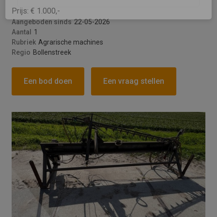
Prijs: € 1.000,-
Versturen
Aangeboden sinds
22-05-2026
Aantal
1
This site is protected by reCAPTCHA and the
Rubriek
Agrarische machines
Google
Privacy Policy
and
Terms of Service
Regio
Bollenstreek
apply.
Een bod doen
Een vraag stellen