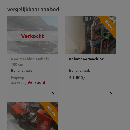
Vergelijkbaar aanbod
Nieuw
Verkocht
Rooimachine-Nobels
Kolomboormachine
180 cm
Bollenstreek
Bollenstreek
Prijs op
€ 1.000,-
Verkocht
aanvraag
Nieuw