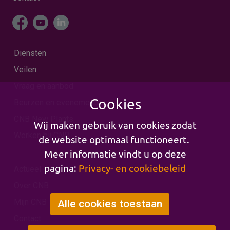
Diensten
Veilen
Vraag en aanbod
Cookies
Beurzen en evenementen
CNB New Plants
Wij maken gebruik van cookies zodat
Werken bij CNB
de website optimaal functioneert.
Meer informatie vindt u op deze
pagina:
Privacy- en cookiebeleid
Actueel
Over CNB
Mijn CNB
Alle cookies toestaan
Contact