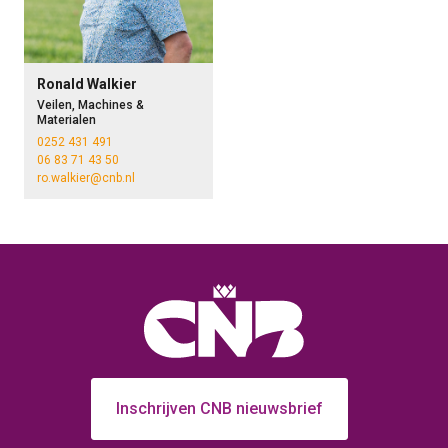
Ronald Walkier
Veilen, Machines &
Materialen
0252 431 491
06 83 71 43 50
ro.walkier@cnb.nl
Inschrijven CNB nieuwsbrief