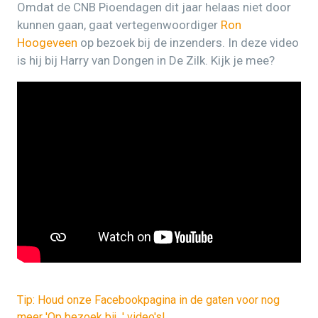
Omdat de CNB Pioendagen dit jaar helaas niet door
kunnen gaan, gaat vertegenwoordiger
Ron
Hoogeveen
op bezoek bij de inzenders. In deze video
is hij bij Harry van Dongen in De Zilk. Kijk je mee?
Tip: Houd onze Facebookpagina in de gaten voor nog
meer 'Op bezoek bij...' video's!