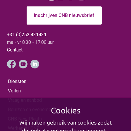
Inschrijven CNB nieuwsbrief
+31 (0)252 431431
ma - vr 8.30 - 17.00 uur
Contact
Diensten
Veilen
Vraag en aanbod
Cookies
Beurzen en evenementen
CNB New Plants
Wij maken gebruik van cookies zodat
Werken bij CNB
de website optimaal functioneert.