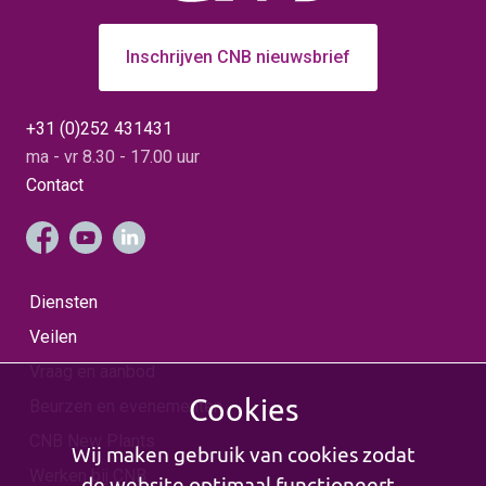
Inschrijven CNB nieuwsbrief
+31 (0)252 431431
ma - vr 8.30 - 17.00 uur
Contact
Diensten
Veilen
Vraag en aanbod
Cookies
Beurzen en evenementen
CNB New Plants
Wij maken gebruik van cookies zodat
Werken bij CNB
de website optimaal functioneert.