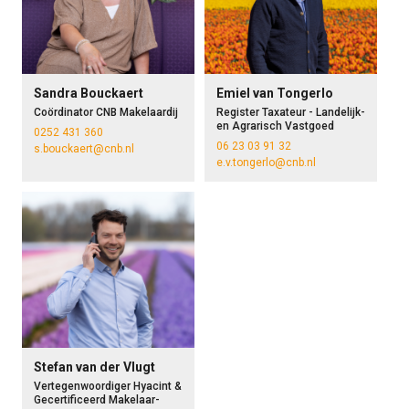
Sandra Bouckaert
Emiel van Tongerlo
Coördinator CNB Makelaardij
Register Taxateur - Landelijk-
en Agrarisch Vastgoed
0252 431 360
06 23 03 91 32
s.bouckaert@cnb.nl
e.v.tongerlo@cnb.nl
Stefan van der Vlugt
Vertegenwoordiger Hyacint &
Gecertificeerd Makelaar-