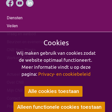
Diensten
Veilen
Vraag en aanbod
Cookies
Beurzen en evenementen
CNB New Plants
Wij maken gebruik van cookies zodat
Werken bij CNB
de website optimaal functioneert.
Meer informatie vindt u op deze
pagina:
Privacy- en cookiebeleid
Actueel
Over CNB
Mijn CNB
Alle cookies toestaan
Contact
Privacy & Cookies
Alleen functionele cookies toestaan