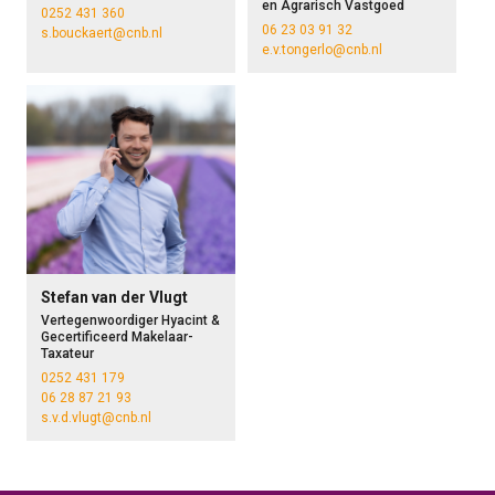
en Agrarisch Vastgoed
0252 431 360
06 23 03 91 32
s.bouckaert@cnb.nl
e.v.tongerlo@cnb.nl
Stefan van der Vlugt
Vertegenwoordiger Hyacint &
Gecertificeerd Makelaar-
Taxateur
0252 431 179
06 28 87 21 93
s.v.d.vlugt@cnb.nl